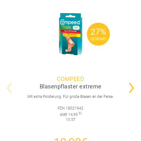
27%
27%
GESPART
GESPART
COMPEED
Blasenpflaster extreme
Mit extra Polsterung. Für große Blasen an der Ferse.
PZN 18021942
3)
statt 14,95
10 ST