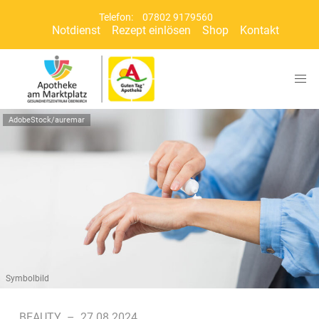
Telefon:
07802 9179560
Notdienst
Rezept einlösen
Shop
Kontakt
AdobeStock/auremar
Symbolbild
BEAUTY
–
27.08.2024