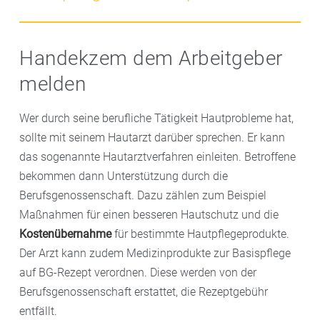
verschreibt. Kortisonhaltige Salben und Cremes
Marktplatz berät sie zu speziellen Produkten wie
sollten nicht auf Dauer, sondern nur so lange wie
alkalifreien Seifen, Handwaschölen oder
Zur Behandlung des Handekzems gehört immer eine
nötig angewendet werden.
Waschschaum, die besonders auch für Allergiker
gute Basispflege der Haut. Die Hände sollten
Handekzem dem Arbeitgeber
geeignet sind. Für die regelmäßige Handhygiene
regelmäßig mit einer rückfettenden Pflegecreme
melden
gegen Viren und Bakterien besser auf
eingecremt werden, vor allem nach Kontakt mit
Desinfektionsmittel zurückgreifen, das die Haut
Wasser oder reizenden Stoffen. Sie ersetzt die aus der
Wer durch seine berufliche Tätigkeit Hautprobleme hat,
weniger belastet als das Waschen mit Seife und
Hornschicht ausgewaschenen Lipide. Geeignet sind
sollte mit seinem Hautarzt darüber sprechen. Er kann
Wasser. Die Wassertemperatur sollte außerdem nicht
spezielle duftstoff- und konservierungsfreie Cremes.
das sogenannte Hautarztverfahren einleiten. Betroffene
zu hoch sein.
bekommen dann Unterstützung durch die
Berufsgenossenschaft. Dazu zählen zum Beispiel
Maßnahmen für einen besseren Hautschutz und die
Kostenübernahme
für bestimmte Hautpflegeprodukte.
Der Arzt kann zudem Medizinprodukte zur Basispflege
auf BG-Rezept verordnen. Diese werden von der
Berufsgenossenschaft erstattet, die Rezeptgebühr
entfällt.