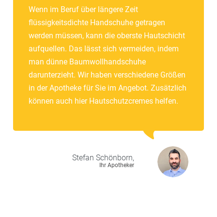
Wenn im Beruf über längere Zeit
flüssigkeitsdichte Handschuhe getragen
werden müssen, kann die oberste Hautschicht
aufquellen. Das lässt sich vermeiden, indem
man dünne Baumwollhandschuhe
darunterzieht. Wir haben verschiedene Größen
in der Apotheke für Sie im Angebot. Zusätzlich
können auch hier Hautschutzcremes helfen.
Stefan
Schönborn,
Ihr Apotheker