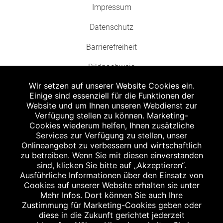
Impressum
Datenschutz
Barrierefreiheit
Bildnachweis
Wir setzen auf unserer Website Cookies ein.
Einige sind essenziell für die Funktionen der
Website und um Ihnen unseren Webdienst zur
Verfügung stellen zu können. Marketing-
Cookies wiederum helfen, Ihnen zusätzliche
Abgabe in haushaltsüblichen Mengen, solange der Vorrat reicht. Für Druck-
und Satzfehler keine Haftung.
Services zur Verfügung zu stellen, unser
1
Onlineangebot zu verbessern und wirtschaftlich
Zu Risiken und Nebenwirkungen lesen Sie die Packungsbeilage und fragen
Sie Ihren Arzt oder Apotheker.
zu betreiben. Wenn Sie mit diesen einverstanden
2
sind, klicken Sie bitte auf „Akzeptieren“.
Angabe nach der deutschen Arzneimitteltaxe Apothekenerstattungspreis
(AEP). Der AEP ist keine unverbindliche Preisempfehlung der Hersteller. Der
Ausführliche Informationen über den Einsatz von
AEP ist ein von den Apotheken in Ansatz gebrachter Preis für rezeptfreie
Cookies auf unserer Website erhalten sie unter
Arzneimittel. Er entspricht in der Höhe dem für Apotheken verbindlichen
Mehr Infos. Dort können Sie auch Ihre
Abgabepreis, zu dem eine Apotheke in bestimmten Fällen (z.B. bei Kindern
Zustimmung für Marketing-Cookies geben oder
unter 12 Jahren) das Produkt mit der gesetzlichen Krankenversicherung
abrechnet. Der AEP ist der allgemeine Erstattungspreis im Falle einer
diese in die Zukunft gerichtet jederzeit
Kostenübernahme durch die gesetzlichen Krankenkassen, vor Abzug eines