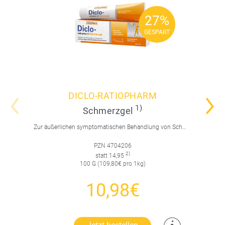
27%
27%
GESPART
GESPART
DICLO-RATIOPHARM
1)
Schmerzgel
Zur äußerlichen symptomatischen Behandlung von Schmerzen, Entzündungen und Schwellungen. Für Erwachsene und Jugendliche über 14 Jahre.
PZN 4704206
2)
statt 14,95
100 G (109,80€ pro 1kg)
10,98€