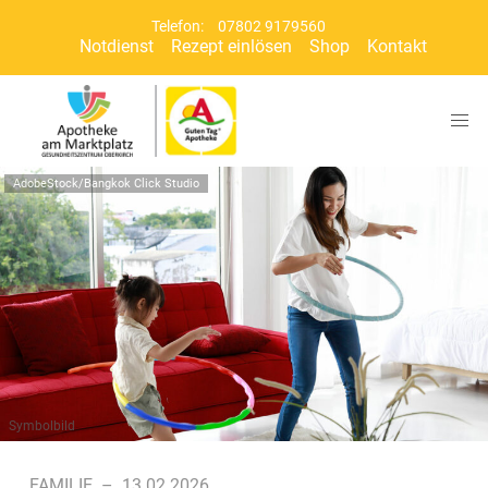
Telefon:
07802 9179560
Notdienst
Rezept einlösen
Shop
Kontakt
AdobeStock/Bangkok Click Studio
Symbolbild
FAMILIE
–
13.02.2026