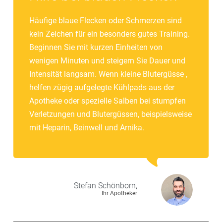
Häufige blaue Flecken oder Schmerzen sind
kein Zeichen für ein besonders gutes Training.
Beginnen Sie mit kurzen Einheiten von
wenigen Minuten und steigern Sie Dauer und
Intensität langsam. Wenn kleine Blutergüsse ,
helfen zügig aufgelegte Kühlpads aus der
Apotheke oder spezielle Salben bei stumpfen
Verletzungen und Blutergüssen, beispielsweise
mit Heparin, Beinwell und Arnika.
Stefan
Schönborn,
Ihr Apotheker