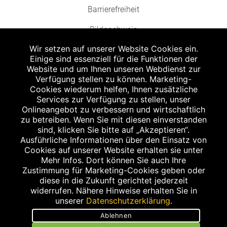
Barrierefreiheit
Bildnachweis
Wir setzen auf unserer Website Cookies ein.
Einige sind essenziell für die Funktionen der
Website und um Ihnen unseren Webdienst zur
Verfügung stellen zu können. Marketing-
Cookies wiederum helfen, Ihnen zusätzliche
Abgabe in haushaltsüblichen Mengen, solange der Vorrat reicht. Für Druck-
und Satzfehler keine Haftung.
Services zur Verfügung zu stellen, unser
1
Onlineangebot zu verbessern und wirtschaftlich
Zu Risiken und Nebenwirkungen lesen Sie die Packungsbeilage und fragen
Sie Ihren Arzt oder Apotheker.
zu betreiben. Wenn Sie mit diesen einverstanden
2
sind, klicken Sie bitte auf „Akzeptieren“.
Angabe nach der deutschen Arzneimitteltaxe Apothekenerstattungspreis
(AEP). Der AEP ist keine unverbindliche Preisempfehlung der Hersteller. Der
Ausführliche Informationen über den Einsatz von
AEP ist ein von den Apotheken in Ansatz gebrachter Preis für rezeptfreie
Cookies auf unserer Website erhalten sie unter
Arzneimittel. Er entspricht in der Höhe dem für Apotheken verbindlichen
Mehr Infos. Dort können Sie auch Ihre
Abgabepreis, zu dem eine Apotheke in bestimmten Fällen (z.B. bei Kindern
Zustimmung für Marketing-Cookies geben oder
unter 12 Jahren) das Produkt mit der gesetzlichen Krankenversicherung
abrechnet. Der AEP ist der allgemeine Erstattungspreis im Falle einer
diese in die Zukunft gerichtet jederzeit
Kostenübernahme durch die gesetzlichen Krankenkassen, vor Abzug eines
widerrufen. Nähere Hinweise erhalten Sie in
Zwangsrabattes (zur Zeit 5%) nach §130 Abs. 1 SGB V.
unserer
Datenschutzerklärung
.
3
Unverbindliche Preisempfehlung des Herstellers (UVP).
Ablehnen
powered by apovena.de