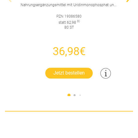
Nahrungsergänzungsmittel mit Uridinmonophosphat und B-Vitaminen zur Unterstützung der Nervenregeneration.
PZN 19386580
3)
statt 62,98
80 ST
36,98€
Jetzt bestellen