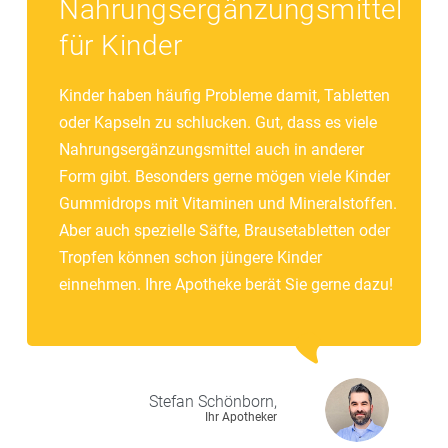
Nahrungsergänzungsmittel
für Kinder
Kinder haben häufig Probleme damit, Tabletten
oder Kapseln zu schlucken. Gut, dass es viele
Nahrungsergänzungsmittel auch in anderer
Form gibt. Besonders gerne mögen viele Kinder
Gummidrops mit Vitaminen und Mineralstoffen.
Aber auch spezielle Säfte, Brausetabletten oder
Tropfen können schon jüngere Kinder
einnehmen. Ihre Apotheke berät Sie gerne dazu!
Stefan
Schönborn,
Ihr Apotheker