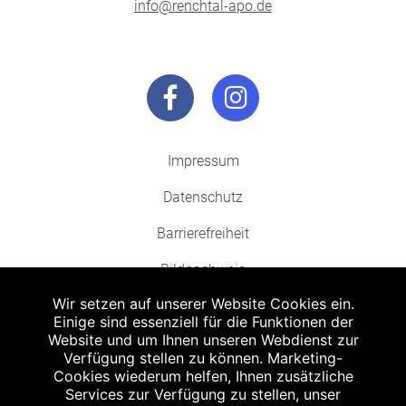
info@renchtal-apo.de
Impressum
Datenschutz
Barrierefreiheit
Bildnachweis
Wir setzen auf unserer Website Cookies ein.
Einige sind essenziell für die Funktionen der
Website und um Ihnen unseren Webdienst zur
Verfügung stellen zu können. Marketing-
Cookies wiederum helfen, Ihnen zusätzliche
Abgabe in haushaltsüblichen Mengen, solange der Vorrat reicht. Für Druck-
und Satzfehler keine Haftung.
Services zur Verfügung zu stellen, unser