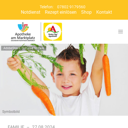
Telefon:
07802 9179560
Notdienst
Rezept einlösen
Shop
Kontakt
AdobeStock/Natallia Vintsik
Symbolbild
FAMILIE
–
27.08.2024