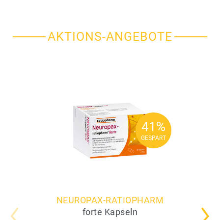
AKTIONS-ANGEBOTE
41%
41%
GESPART
GESPART
NEUROPAX-RATIOPHARM
forte Kapseln