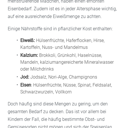
menstruierende Mädchen, haben einen erhöhten
Eisenbedarf. Zudem ist es in jeder Altersphase wichtig,
auf eine ausreichende Eiweißmenge zu achten.
Einige Nährstoffe sind in pflanzlicher Kost enthalten:
Eiweiß:
Hülsenfrüchte, Haferflocken, Hirse,
Kartoffeln, Nuss- und Mandelmus
Kalzium:
Brokkoli, Grünkohl, Haselnüsse,
Mandeln, kalziumangereicherte Mineralwasser
oder Milchdrinks
Jod:
Jodsalz, Nori-Alge, Champignons
Eisen
: Hülsenfrüchte, Nüsse, Spinat, Feldsalat,
Schwarzwurzeln, Vollkorn
Doch häufig sind diese Mengen zu gering, um den
gesamten Bedarf zu decken. Das ist vor allem bei
Kindern der Fall, die häufig bestimmte Obst- und
Gemüsesorten nicht mögen und sich der Speiseplan