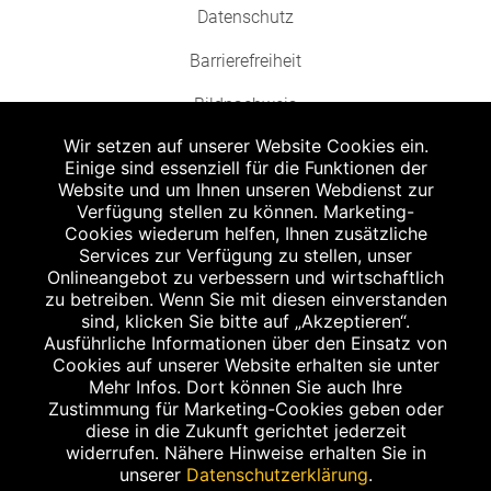
Datenschutz
Barrierefreiheit
Bildnachweis
Wir setzen auf unserer Website Cookies ein.
Einige sind essenziell für die Funktionen der
Website und um Ihnen unseren Webdienst zur
Verfügung stellen zu können. Marketing-
Cookies wiederum helfen, Ihnen zusätzliche
Abgabe in haushaltsüblichen Mengen, solange der Vorrat reicht. Für Druck-
und Satzfehler keine Haftung.
Services zur Verfügung zu stellen, unser
1
Onlineangebot zu verbessern und wirtschaftlich
Zu Risiken und Nebenwirkungen lesen Sie die Packungsbeilage und fragen
Sie Ihren Arzt oder Apotheker.
zu betreiben. Wenn Sie mit diesen einverstanden
2
sind, klicken Sie bitte auf „Akzeptieren“.
Angabe nach der deutschen Arzneimitteltaxe Apothekenerstattungspreis
(AEP). Der AEP ist keine unverbindliche Preisempfehlung der Hersteller. Der
Ausführliche Informationen über den Einsatz von
AEP ist ein von den Apotheken in Ansatz gebrachter Preis für rezeptfreie
Cookies auf unserer Website erhalten sie unter
Arzneimittel. Er entspricht in der Höhe dem für Apotheken verbindlichen
Mehr Infos. Dort können Sie auch Ihre
Abgabepreis, zu dem eine Apotheke in bestimmten Fällen (z.B. bei Kindern
Zustimmung für Marketing-Cookies geben oder
unter 12 Jahren) das Produkt mit der gesetzlichen Krankenversicherung
abrechnet. Der AEP ist der allgemeine Erstattungspreis im Falle einer
diese in die Zukunft gerichtet jederzeit
Kostenübernahme durch die gesetzlichen Krankenkassen, vor Abzug eines
widerrufen. Nähere Hinweise erhalten Sie in
Zwangsrabattes (zur Zeit 5%) nach §130 Abs. 1 SGB V.
unserer
Datenschutzerklärung
.
3
Unverbindliche Preisempfehlung des Herstellers (UVP).