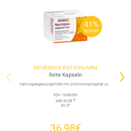
41%
41%
GESPART
GESPART
NEUROPAX-RATIOPHARM
forte Kapseln
Nahrungsergänzungsmittel mit Uridinmonophosphat und B-Vitaminen zur Unterstützung der Nervenregeneration.
PZN 19386580
3)
statt 62,98
80 ST
36,98€