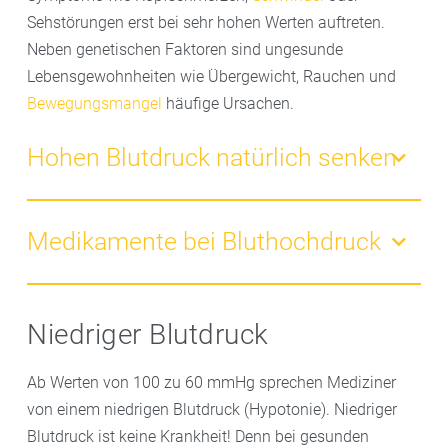
Sehstörungen erst bei sehr hohen Werten auftreten.
Neben genetischen Faktoren sind ungesunde
Lebensgewohnheiten wie Übergewicht, Rauchen und
Bewegungsmangel
häufige Ursachen.
Hohen Blutdruck natürlich senken
Die gute Nachricht ist: Primärer Bluthochdruck lässt
sich gut in den Griff bekommen. Wie die Therapie
Medikamente bei Bluthochdruck
konkret aussieht, hängt von verschiedenen Faktoren
ab. Die Behandlung beginnt in der Regel mit einer
Es gibt sechs Hauptgruppen von Blutdrucksenkern,
Umstellung des Lebensstils: ausgewogene Ernährung,
die oft kombiniert werden, um Nebenwirkungen zu
Niedriger Blutdruck
regelmäßige Bewegung und Stressabbau. Ab Werten
minimieren:
über 160/100 mmHg sind Medikamente erforderlich.
Ab Werten von 100 zu 60 mmHg sprechen Mediziner
Die Auswahl der Medikamente richtet sich nach dem
Diuretika
von einem niedrigen Blutdruck (Hypotonie). Niedriger
individuellen Gesundheitszustand.
Betablocker
Blutdruck ist keine Krankheit! Denn bei gesunden