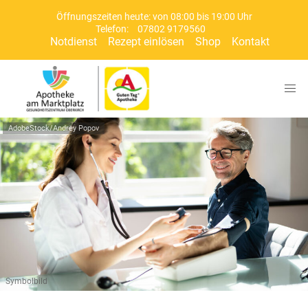
Öffnungszeiten heute: von 08:00 bis 19:00 Uhr
Telefon:
07802 9179560
Notdienst
Rezept einlösen
Shop
Kontakt
AdobeStock/Andrey Popov
Symbolbild