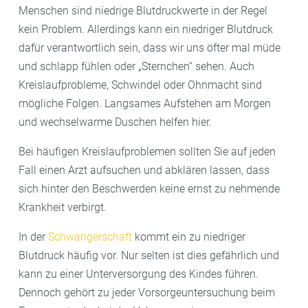
Calciumantagonisten
Menschen sind niedrige Blutdruckwerte in der Regel
ACE-Hemmer
kein Problem. Allerdings kann ein niedriger Blutdruck
AT1-Rezeptorantagonisten (Sartane)
dafür verantwortlich sein, dass wir uns öfter mal müde
Reninhemmer
und schlapp fühlen oder „Sternchen“ sehen. Auch
Kreislaufprobleme, Schwindel oder Ohnmacht sind
Die Wahl des Medikaments hängt vom Einzelfall ab.
mögliche Folgen. Langsames Aufstehen am Morgen
Wichtig ist, dass die Einnahme regelmäßig erfolgt, um
und wechselwarme Duschen helfen hier.
den Blutdruck dauerhaft zu senken.
Bei häufigen Kreislaufproblemen sollten Sie auf jeden
Fall einen Arzt aufsuchen und abklären lassen, dass
sich hinter den Beschwerden keine ernst zu nehmende
Krankheit verbirgt.
In der
Schwangerschaft
kommt ein zu niedriger
Blutdruck häufig vor. Nur selten ist dies gefährlich und
kann zu einer Unterversorgung des Kindes führen.
Dennoch gehört zu jeder Vorsorgeuntersuchung beim