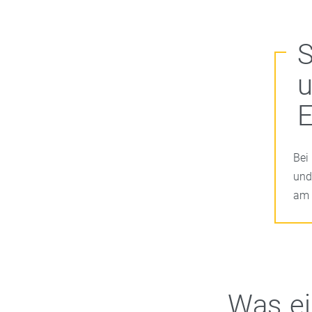
S
E
Bei
und
am 
Was ei