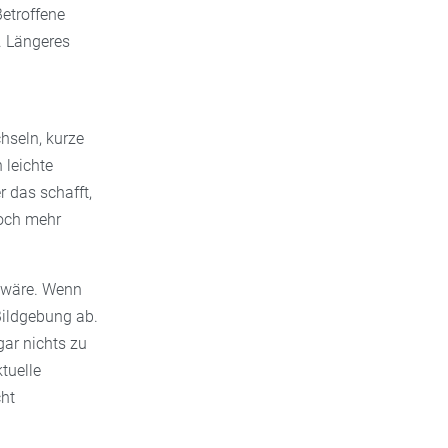
etroffene
. Längeres
hseln, kurze
 leichte
r das schafft,
noch mehr
g wäre. Wenn
Bildgebung ab.
gar nichts zu
tuelle
cht