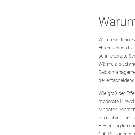
Warum 
Wärme ist kein Za
Hexenschuss häuf
schmerzhafte Sch
Wärme als schmer
Selbstmanagem
der entscheidende
Wie groß der Effe
moderate Hinwei
Monaten Schmerze
bis mäßig, aber f
Bewegung kombinie
100 Personen war