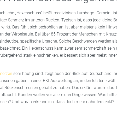
hliche „Hexenschuss“ heißt medizinisch Lumbago. Gemeint ist 
tiger Schmerz im unteren Rücken. Typisch ist, dass jede kleine 
“ wirkt. Das fühlt sich bedrohlich an, ist aber meistens kein Hinw
n der Wirbelsäule. Bei über 85 Prozent der Menschen mit Kreu
e eindeutige, spezifische Ursache. Solche Beschwerden werden al
ezeichnet. Ein Hexenschuss kann zwar sehr schmerzhaft sein 
übergehend stark einschränken, er bessert sich aber meist inner
merzen
sehr häufig sind, zeigt auch der Blick auf Deutschland i
chsenen gaben in einer RKI-Auswertung an, in den letzten zwöl
al Rückenschmerzen gehabt zu haben. Das erklärt, warum das 
uftaucht. Kunden wollen vor allem drei Dinge wissen: Was hilft 
 lassen? Und woran erkenne ich, dass doch mehr dahintersteckt?