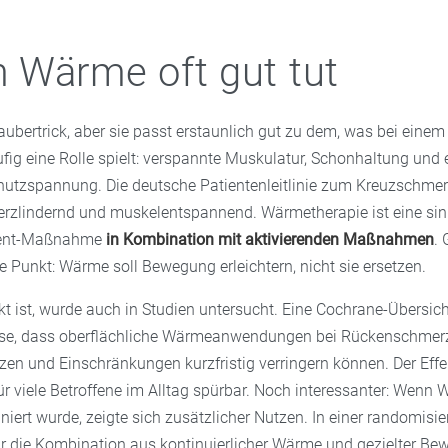
Wärme oft gut tut
ubertrick, aber sie passt erstaunlich gut zu dem, was bei einem
ig eine Rolle spielt: verspannte Muskulatur, Schonhaltung und 
utzspannung. Die deutsche Patientenleitlinie zum Kreuzschmer
zlindernd und muskelentspannend. Wärmetherapie ist eine sin
ent-Maßnahme
in Kombination mit aktivierenden Maßnahmen
. 
 Punkt: Wärme soll Bewegung erleichtern, nicht sie ersetzen.
kt ist, wurde auch in Studien untersucht. Eine Cochrane-Übersic
se, dass oberflächliche Wärmeanwendungen bei Rückenschmerze
n und Einschränkungen kurzfristig verringern können. Der Effekt
ür viele Betroffene im Alltag spürbar. Noch interessanter: Wenn
rt wurde, zeigte sich zusätzlicher Nutzen. In einer randomisie
 die Kombination aus kontinuierlicher Wärme und gezielter B