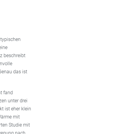
 typischen
eine
z beschreibt
nvolle
Genau das ist
ht fand
n unter drei
 ist eher klein
 Wärme mit
rten Studie mit
ewegung nach