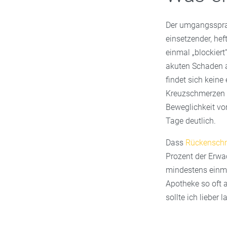
Der umgangssprac
einsetzender, hef
einmal „blockiert
akuten Schaden a
findet sich kein
Kreuzschmerzen b
Beweglichkeit vor
Tage deutlich.
Dass
Rückensch
Prozent der Erwa
mindestens einm
Apotheke so oft a
sollte ich lieber