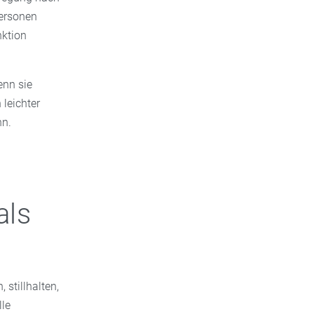
Personen
nktion
enn sie
leichter
nn.
als
stillhalten,
lle