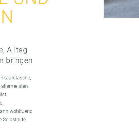
EN
, Alltag
n bringen
inkaufstasche,
 allermeisten
ist
b.
 kann wohltuend
 Selbsthilfe