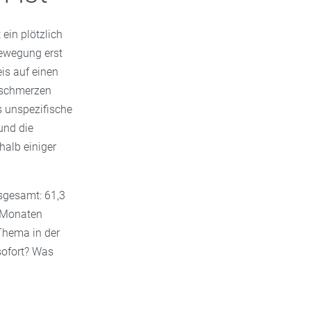
ein plötzlich
Bewegung erst
eis auf einen
zschmerzen
s unspezifische
und die
halb einiger
nsgesamt: 61,3
f Monaten
Thema in der
sofort? Was