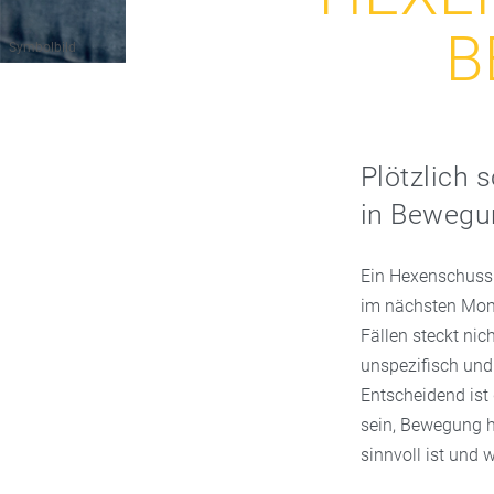
B
Symbolbild
Plötzlich 
in Bewegun
Ein Hexenschuss 
im nächsten Mome
Fällen steckt nic
unspezifisch und
Entscheidend ist
sein, Bewegung h
sinnvoll ist und 