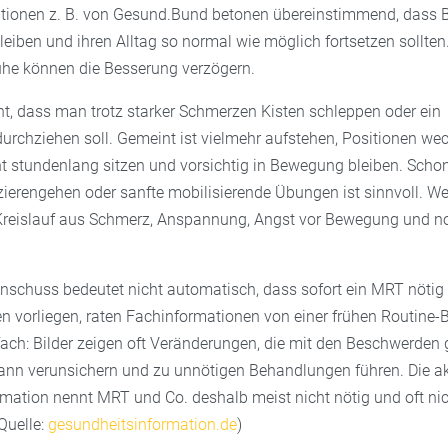
tionen z. B. von Gesund.Bund betonen übereinstimmend, dass B
leiben und ihren Alltag so normal wie möglich fortsetzen sollten
uhe können die Besserung verzögern.
ht, dass man trotz starker Schmerzen Kisten schleppen oder ein
rchziehen soll. Gemeint ist vielmehr aufstehen, Positionen wec
t stundenlang sitzen und vorsichtig in Bewegung bleiben. Schon
zierengehen oder sanfte mobilisierende Übungen ist sinnvoll. We
 Kreislauf aus Schmerz, Anspannung, Angst vor Bewegung und 
enschuss bedeutet nicht automatisch, dass sofort ein MRT nöti
n vorliegen, raten Fachinformationen von einer frühen Routine-
fach: Bilder zeigen oft Veränderungen, die mit den Beschwerden 
ann verunsichern und zu unnötigen Behandlungen führen. Die ak
mation nennt MRT und Co. deshalb meist nicht nötig und oft ni
Quelle:
gesundheitsinformation.de
)