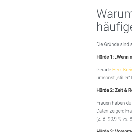
Warum
häufige
Die Gründe sind s
Hürde 1: „Wenn nic
Gerade
Herz-Krei
umsonst „stiller“ 
Hürde 2: Zeit & R
Frauen haben dur
Daten zeigen: Fr
(z. B. 90,9 % vs. 
Hürde 3: Vorsorge