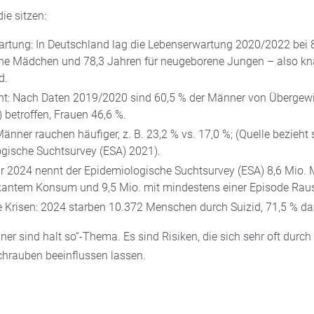
ie sitzen:
rtung: In Deutschland lag die Lebenserwartung 2020/2022 bei 8
e Mädchen und 78,3 Jahren für neugeborene Jungen – also kn
d.
t: Nach Daten 2019/2020 sind 60,5 % der Männer von Übergewic
 betroffen, Frauen 46,6 %.
nner rauchen häufiger, z. B. 23,2 % vs. 17,0 %; (Quelle bezieht 
gische Suchtsurvey (ESA) 2021).
ür 2024 nennt der Epidemiologische Suchtsurvey (ESA) 8,6 Mio.
skantem Konsum und 9,5 Mio. mit mindestens einer Episode Raus
 Krisen: 2024 starben 10.372 Menschen durch Suizid, 71,5 % d
ner sind halt so“-Thema. Es sind Risiken, die sich sehr oft durc
chrauben beeinflussen lassen.