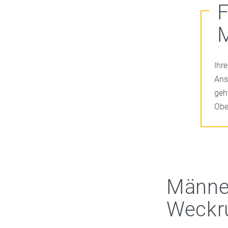
F
Ihr
Ans
geh
Obe
Männer
Weckru