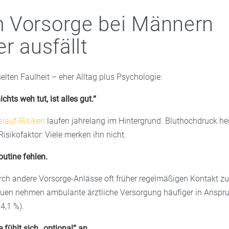
 Vorsorge bei Männern
r ausfällt
elten Faulheit – eher Alltag plus Psychologie:
hts weh tut, ist alles gut.“
slauf-Risiken
laufen jahrelang im Hintergrund. Bluthochdruck hei
Risikofaktor: Viele merken ihn nicht.
outine fehlen.
ch andere Vorsorge-Anlässe oft früher regelmäßigen Kontakt z
auen nehmen ambulante ärztliche Versorgung häufiger in Anspr
84,1 %).
 fühlt sich „optional“ an.