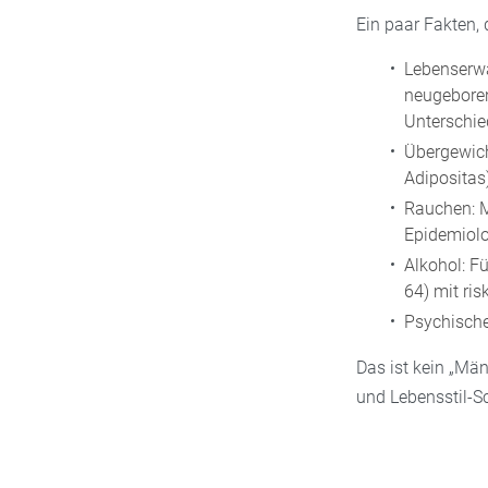
Ein paar Fakten, d
Lebenserwa
neugeboren
Unterschie
Übergewich
Adipositas)
Rauchen: Mä
Epidemiolo
Alkohol: F
64) mit ri
Psychische
Das ist kein „Män
und Lebensstil-S