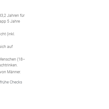
3,2 Jahren für
app 5 Jahre
ht (inkl.
sich auf
 Menschen (18–
chtrinken.
avon Männer.
h frühe Checks