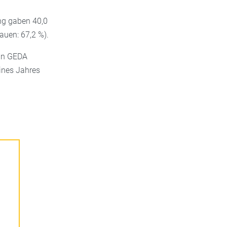
ung gaben 40,0
uen: 67,2 %).
 In GEDA
ines Jahres