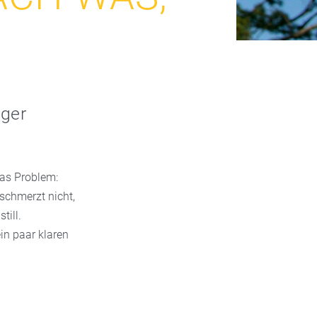
iger
Das Problem:
schmerzt nicht,
till.
in paar klaren