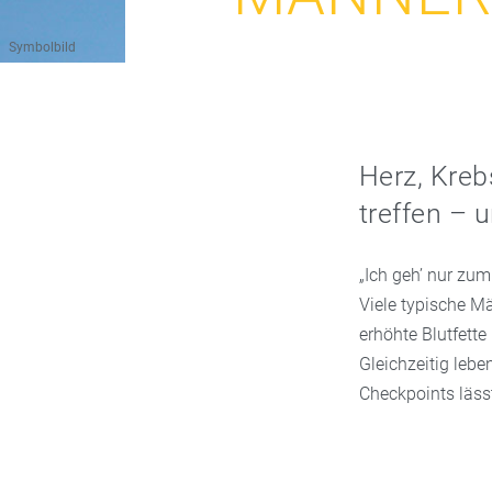
Symbolbild
Herz, Kreb
treffen – 
„Ich geh’ nur zum
Viele typische M
erhöhte Blutfett
Gleichzeitig lebe
Checkpoints läss