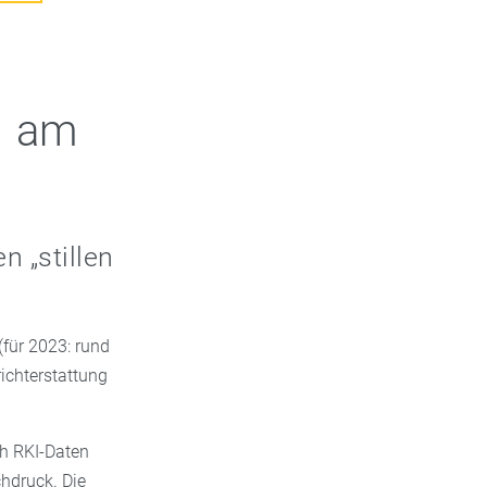
n am
n „stillen
für 2023: rund
richterstattung
h RKI-Daten
hdruck. Die