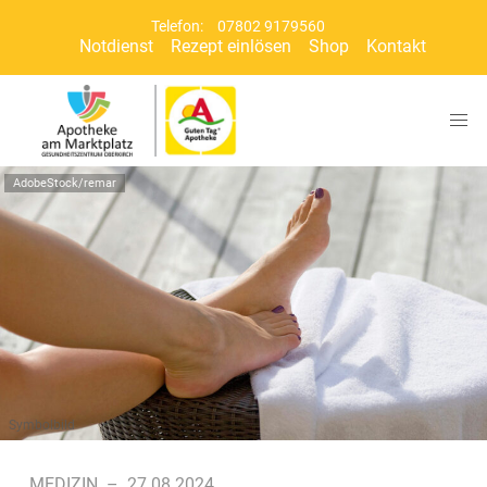
Telefon:
07802 9179560
Notdienst
Rezept einlösen
Shop
Kontakt
AdobeStock/remar
Symbolbild
MEDIZIN
–
27.08.2024