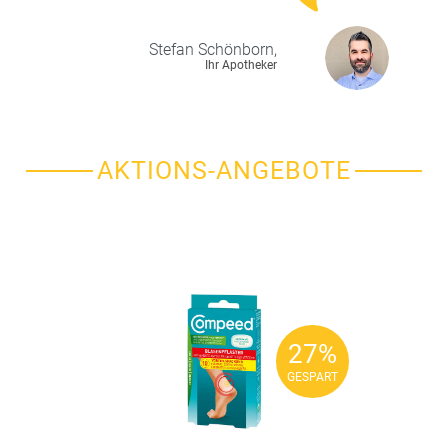
Stefan
Schönborn,
Ihr Apotheker
AKTIONS-ANGEBOTE
27%
27%
GESPART
GESPART