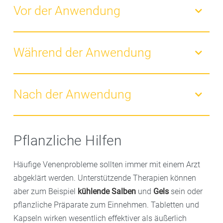
Vor der Anwendung
– Wasseranwendungen in einem warmen Raum
durchführen.
Während der Anwendung
– Zugluft vermeiden.
– Der ganze Körper sollte warm sein, inklusive der
– Wechselduschen warm beginnen und immer mit
Füße.
kaltem Wasser beenden.
Nach der Anwendung
– Am rechten Fuß außen anfangen und dann außen
bis zur Hüfte abduschen.
– Beine und Füße gut abtrocknen.
– Vor dort auf die Innenseite des Oberschenkels
– Wichtig: gut aufwärmen und entspannen.
Pflanzliche Hilfen
wechseln und wieder zurück zum Fuß strahlen. Am
linken Fuß entsprechend durchführen.
Häufige Venenprobleme sollten immer mit einem Arzt
– Ein Wasserguss sollte etwa 2 bis 3 Minuten dauern.
abgeklärt werden. Unterstützende Therapien können
– Den Guss wiederholen: Am besten macht man die
aber zum Beispiel
kühlende Salben
und
Gels
sein oder
Wechseldusche zweimal.
pflanzliche Präparate zum Einnehmen. Tabletten und
Kapseln wirken wesentlich effektiver als äußerlich