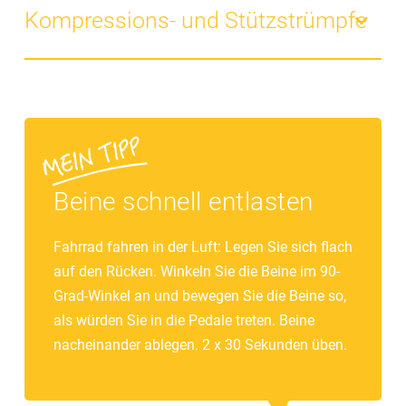
„verdünnt“ das Blut, so kann es leichter zum Herz
Kompressions- und Stützstrümpfe
fließen.
Kompressionsstrümpfe und Stützstrümpfe üben
durch ihr feinmaschiges Gewebe von außen Druck auf
erweiterte Venen aus. Dadurch schließen die
erschlafften Venenklappen besser. Stützstrümpfe
erhalten Sie in vielen modischen Ausführungen in
Ihrer Apotheke. Bei stärkeren Venenproblemen sind
Beine schnell entlasten
individuell angepasste Kompressionsstrümpfe
empfehlenswert, die vom Arzt auf Rezept verordnet
Fahrrad fahren in der Luft: Legen Sie sich flach
werden können.
auf den Rücken. Winkeln Sie die Beine im 90-
Grad-Winkel an und bewegen Sie die Beine so,
als würden Sie in die Pedale treten. Beine
nacheinander ablegen. 2 x 30 Sekunden üben.