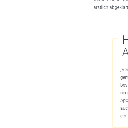
ärztlich abgeklär
H
„Ve
gem
bes
neg
Apo
auc
ein