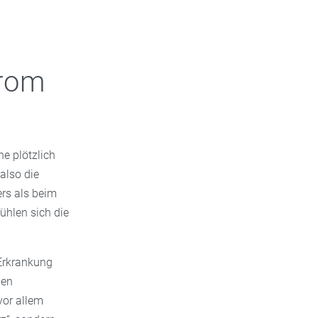
drom
e plötzlich
also die
rs als beim
ühlen sich die
Erkrankung
len
 vor allem