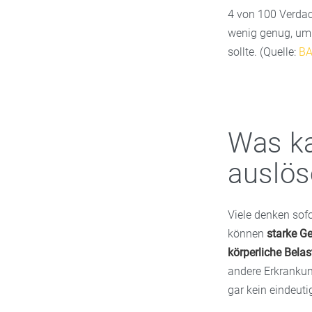
4 von 100 Verdach
wenig genug, um 
sollte. (Quelle:
B
Was ka
auslös
Viele denken sofo
können
starke Ge
körperliche Bela
andere Erkranku
gar kein eindeuti