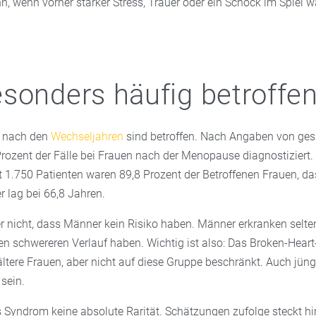
n, wenn vorher starker Stress, Trauer oder ein Schock im Spiel w
sonders häufig betroffen
n nach den
Wechseljahren
sind betroffen. Nach Angaben von ge
rozent der Fälle bei Frauen nach der Menopause diagnostiziert. 
t 1.750 Patienten waren 89,8 Prozent der Betroffenen Frauen, da
r lag bei 66,8 Jahren.
r nicht, dass Männer kein Risiko haben. Männer erkranken selte
nen schwereren Verlauf haben. Wichtig ist also: Das Broken-Hear
 ältere Frauen, aber nicht auf diese Gruppe beschränkt. Auch jü
sein.
 Syndrom keine absolute Rarität. Schätzungen zufolge steckt hin