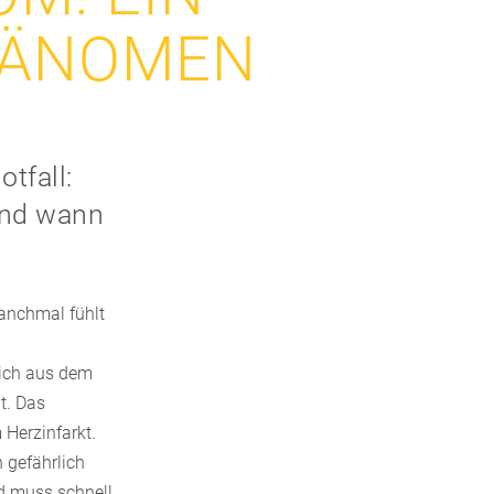
ÄNOMEN
otfall:
und wann
anchmal fühlt
zlich aus dem
t. Das
Herzinfarkt.
n gefährlich
nd muss schnell