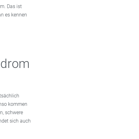
m. Das ist
an es kennen
ndrom
tsächlich
benso kommen
n, schwere
ndet sich auch