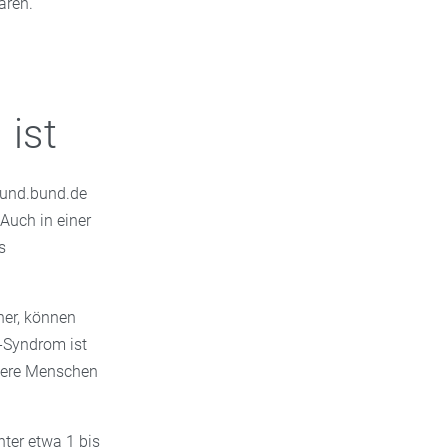
aren.
 ist
sund.bund.de
Auch in einer
s
ner, können
t-Syndrom ist
ngere Menschen
ter etwa 1 bis