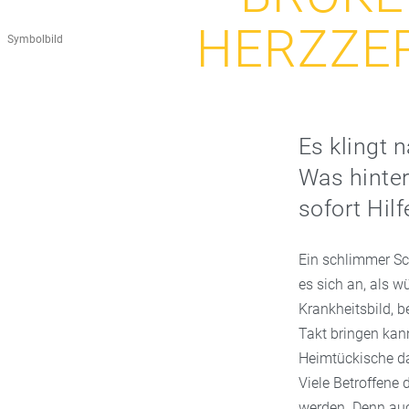
HERZZE
Symbolbild
Es klingt n
Was hinte
sofort Hilf
Ein schlimmer Sc
es sich an, als w
Krankheitsbild, b
Takt bringen ka
Heimtückische da
Viele Betroffene 
werden. Denn auch