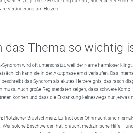
nt, weil es zeigt: Diese Erkrankung ist kein „eingebildeter Schme
tbare Veränderung am Herzen.
das Thema so wichtig i
Syndrom wird oft unterschätzt, weil der Name harmloser klingt, 
atsächlich kann sie in der Akutphase ernst verlaufen. Das intern
beschreibt das Syndrom als akutes Herzereignis, das rasch diag
 muss. Auch große Registerdaten zeigen, dass schwere Kompli
reten können und dass die Erkrankung keineswegs nur „etwas m
n:
Plötzlicher Brustschmerz, Luftnot oder Ohnmacht sind niemals
. Wer solche Beschwerden hat, braucht medizinische Hilfe – und