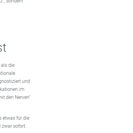
rz“, sondern
st
als die
ationale
nostiziert und
kationen im
it den Nerven“
 etwas für die
 zwar sofort.