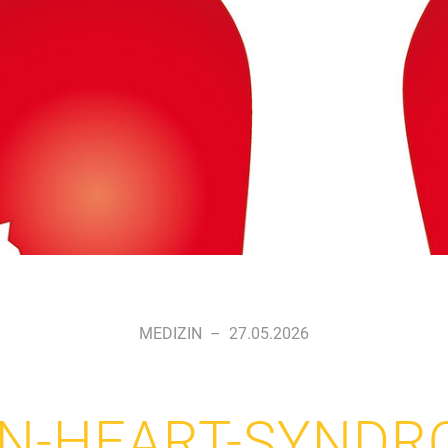
MEDIZIN
–
27.05.2026
N-HEART-SYNDRO