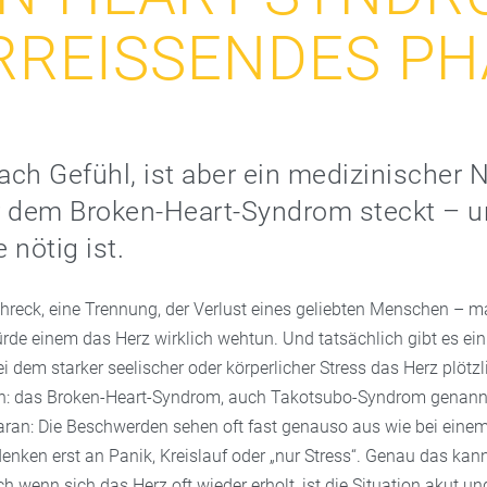
RREISSENDES PH
ach Gefühl, ist aber ein medizinischer N
r dem Broken-Heart-Syndrom steckt – 
e nötig ist.
hreck, eine Trennung, der Verlust eines geliebten Menschen – m
ürde einem das Herz wirklich wehtun. Und tatsächlich gibt es ein
ei dem starker seelischer oder körperlicher Stress das Herz plöt
nn: das Broken-Heart-Syndrom, auch Takotsubo-Syndrom genann
ran: Die Beschwerden sehen oft fast genauso aus wie bei einem 
denken erst an Panik, Kreislauf oder „nur Stress“. Genau das kan
 wenn sich das Herz oft wieder erholt, ist die Situation akut u