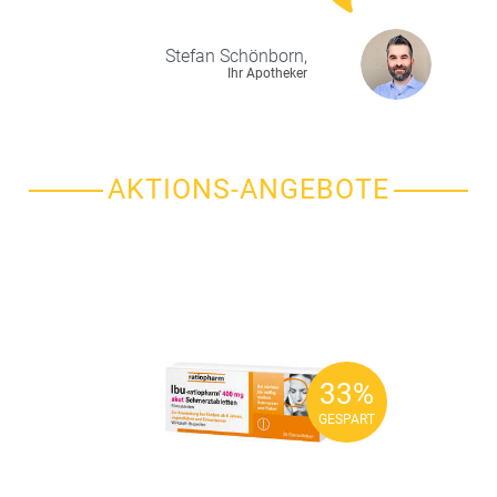
Stefan
Schönborn,
Ihr Apotheker
AKTIONS-ANGEBOTE
33%
33%
GESPART
GESPART