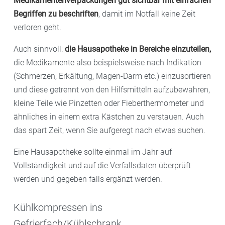
Medikamentenverpackungen gut sichtbar mit einfachen
Sie die allgemeinen Empfehlungen mit „Ihren“ Mitteln,
Begriffen zu
beschriften
, damit im Notfall keine Zeit
mit denen Sie gute Erfahrungen gemacht haben.
verloren geht.
Auch sinnvoll:
die Hausapotheke in Bereiche einzuteilen,
die Medikamente also beispielsweise nach Indikation
(Schmerzen, Erkältung, Magen-Darm etc.) einzusortieren
und diese getrennt von den Hilfsmitteln aufzubewahren,
kleine Teile wie Pinzetten oder Fieberthermometer und
ähnliches in einem extra Kästchen zu verstauen. Auch
das spart Zeit, wenn Sie aufgeregt nach etwas suchen.
Eine Hausapotheke sollte einmal im Jahr auf
Vollständigkeit und auf die Verfallsdaten überprüft
werden und gegeben falls ergänzt werden.
Kühlkompressen ins
Gefrierfach/Kühlschrank