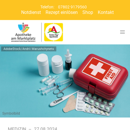
Telefon:
07802 9179560
Notdienst
Rezept einlösen
Shop
Kontakt
AdobeStock/Andrii Marushchynets
Symbolbild
MEDIZIN
–
27.08.2024