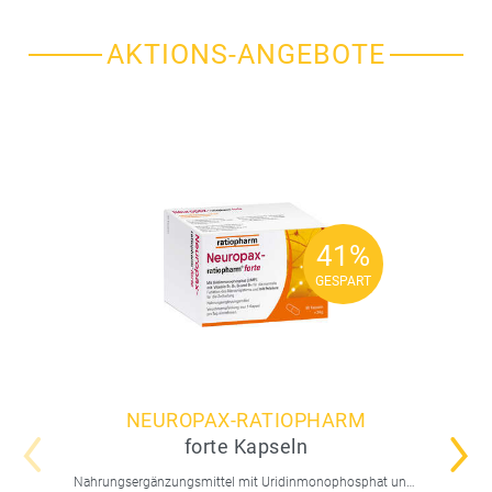
AKTIONS-ANGEBOTE
41%
41%
GESPART
GESPART
NEUROPAX-RATIOPHARM
forte Kapseln
Nahrungsergänzungsmittel mit Uridinmonophosphat und B-Vitaminen zur Unterstützung der Nervenregeneration.