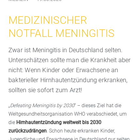
MEDIZINISCHER
NOTFALL MENINGITIS
Zwar ist Meningitis in Deutschland selten.
Unterschätzen sollte man die Krankheit aber
nicht: Wenn Kinder oder Erwachsene an
bakterieller Hirnhautentzündung erkranken,
sollten sie sofort zum Arzt!
„
Defeating Meningitis by 2030
“ – dieses Ziel hat die
Weltgesundheitsorganisation WHO verabschiedet, um
die
Hirnhauten
t
z
ü
ndung weltweit bis 2030
zur
ü
ckzudr
ä
ngen
. Schon heute erkranken Kinder,
Jugendliche und Erwachsene in Deutschland nur selten