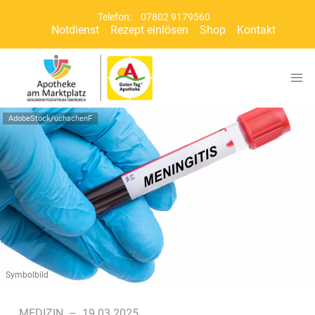
Telefon:
07802 9179560
Notdienst
Rezept einlösen
Shop
Kontakt
AdobeStock/uchschenF
Symbolbild
MEDIZIN
–
19.03.2025