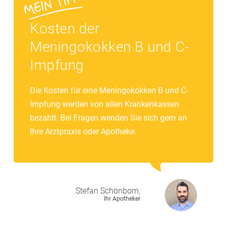
Kosten der
Meningokokken B und C-
Impfung
Die Kosten für eine Meningokokken B und C-
Impfung werden von allen Krankenkassen
bezahlt. Bei Fragen wenden Sie sich gern an
Ihre Arztpraxis oder Apotheke.
Stefan
Schönborn,
Ihr Apotheker