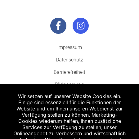
Impressum
Datenschutz
Barrierefreiheit
Bildnachweis
Wir setzen auf unserer Website Cookies ein.
Einige sind essenziell für die Funktionen der
Website und um Ihnen unseren Webdienst zur
Verfügung stellen zu können. Marketing-
Cookies wiederum helfen, Ihnen zusätzliche
Abgabe in haushaltsüblichen Mengen, solange der Vorrat reicht. Für Druck-
und Satzfehler keine Haftung.
Services zur Verfügung zu stellen, unser
1
Onlineangebot zu verbessern und wirtschaftlich
Zu Risiken und Nebenwirkungen lesen Sie die Packungsbeilage und fragen
Sie Ihren Arzt oder Apotheker.