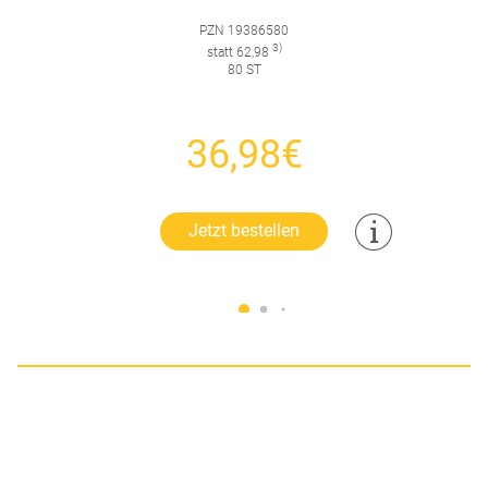
PZN 19386580
3)
statt 62,98
80 ST
36,98€
Jetzt bestellen